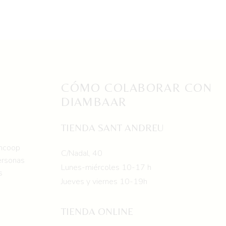
producto
tiene
múltiples
variantes.
Las
opciones
se
CÓMO COLABORAR CON
pueden
DIAMBAAR
elegir
en
TIENDA SANT ANDREU
la
omcoop
página
C/Nadal, 40
ersonas
de
Lunes-miércoles 10-17 h
s
producto
Jueves y viernes 10-19h
TIENDA ONLINE