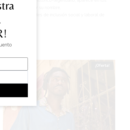
a como personaje histórico-legendario, aparece en los
tra
da explícitamente por su nombre.
 a las necesidades de inclusión social y laboral de
d
!
cuento
¡Oferta!