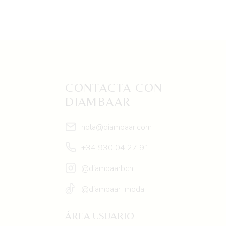
producto
tiene
múltiples
variantes.
Las
opciones
se
CONTACTA CON
pueden
DIAMBAAR
elegir
en
hola@diambaar.com
la
+34 930 04 27 91
página
de
@diambaarbcn
producto
@diambaar_moda
ÁREA USUARIO