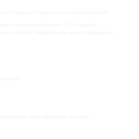
o sin mangas en tejido wax con bolsillos laterales
nado con tejido wax (africano) 100% algodón
 de excelente calidad que dan una alta durabilidad y
€.
Barcelona
pado puede variar ligeramente de la foto.