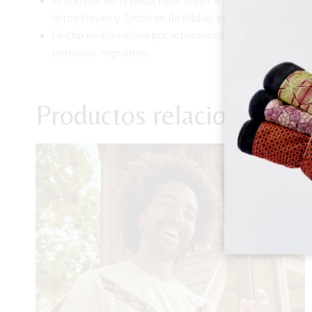
El nombre de la pieza hace honor a “Saba”, mujer negr
libros Reyes y Crónicas (la Biblia), en el Corán y en la
Hecho en Barcelona por artesanos/as de la cooperativ
personas migrantes.
Productos relacionados
¡Oferta!