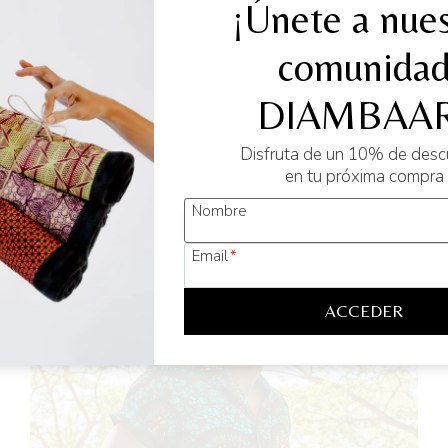
a etíope, que fue gobernante del Reino de Saba. La reina de Sab
¡Únete a nues
 historia de Etiopía. En los textos bíblicos, la reina no es nombra
a Diomcoop con el objetivo de dar respuesta de manera sostenible
comunida
DIAMBAAR
Disfruta de un 10% de des
en tu próxima compra
Nombre
¡Oferta!
Email
*
ACCEDER