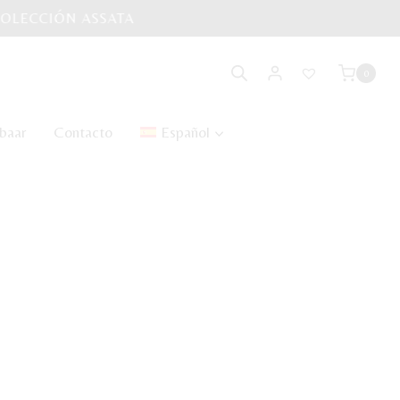
0
baar
Contacto
Español
asé sin mangas SABA