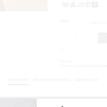
Talla
Vestido
evasé
sin
mangas
SABA
SKU:
M6A
bolsillos
Categorías:
Colección verano
,
Reba
cantidad
Descripción
Información adicional
Guía de Tallas