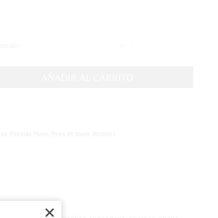
AÑADIR AL CARRITO
jas
,
Rebajas Mujer
,
Ropa de mujer
,
Vestidos