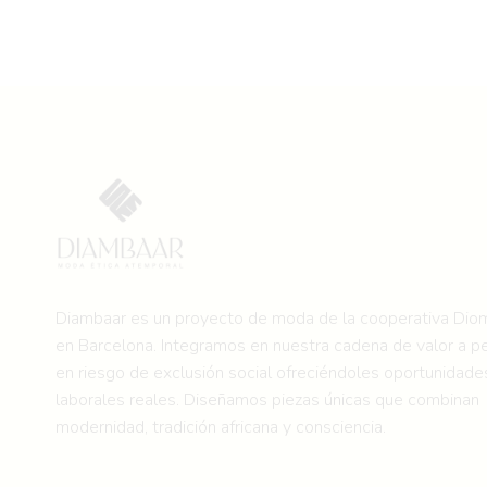
producto
tiene
múltiples
variantes.
Las
opciones
se
pueden
elegir
en
la
Diambaar es un proyecto de moda de la
cooperativa Di
página
en Barcelona.
Integramos en nuestra cadena de valor a p
de
en riesgo de exclusión social ofreciéndoles oportunidade
producto
laborales reales. Diseñamos piezas únicas que combinan
modernidad, tradición africana y consciencia.