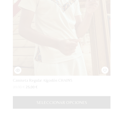
Camiseta Regular Algodón CHAINS
El
El
39,90
€
25,00
€
precio
precio
original
actual
SELECCIONAR OPCIONES
era:
es:
39,90 €.
25,00 €.
Este