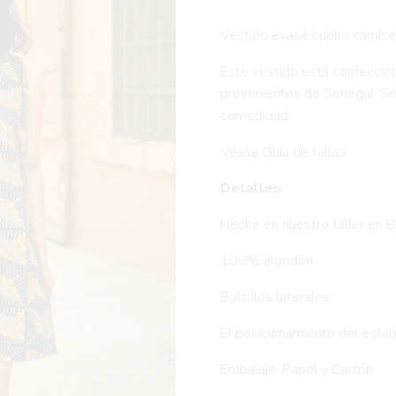
precio
precio
Vestido evasé cuello camiser
original
actual
Este vestido está confeccio
era:
es:
provenientes de Senegal. Son
45,00 €.
30,00 
comodidad.
Véase Guía de tallas
Detalles
Hecho en nuestro taller en 
100% algodón
Bolsillos laterales
El posicionamiento del estam
Embalaje: Papel y Cartón