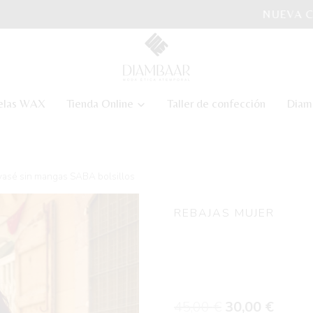
NUEVA COLECCIÓN ASSATA
elas WAX
Tienda Online
Taller de confección
Diam
vasé sin mangas SABA bolsillos
REBAJAS MUJER
Vestido ev
bolsillos
El
El
45,00
€
30,00
€