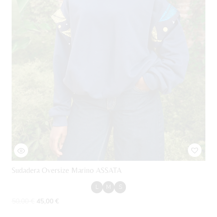
la
página
de
producto
Sudadera Oversize Marino ASSATA
L
M
S
El
El
50,00
€
45,00
€
precio
precio