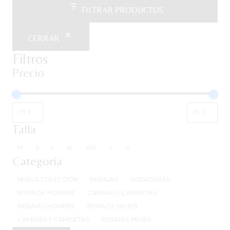
FILTRAR PRODUCTOS
CERRAR
Filtros
Precio
Talla
Talla
M
S
L
XL
XXL
L
S
Categoría
Categoría
NUEVA COLECCIÓN
REBAJAS
SUDADERAS
ROPA DE HOMBRE
CAMISAS | CAMISETAS
REBAJAS HOMBRE
ROPA DE MUJER
CAMISAS Y CAMISETAS
REBAJAS MUJER