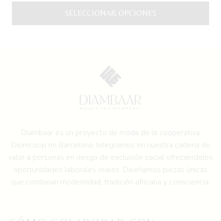
original
actual
SELECCIONAR OPCIONES
era:
es:
50,00 €.
45,00 €.
Este
producto
tiene
múltiples
variantes.
Las
opciones
se
pueden
Diambaar es un proyecto de moda de la
cooperativa
elegir
Diomcoop en Barcelona.
Integramos en nuestra cadena de
en
valor a personas en riesgo de exclusión social ofreciéndoles
la
oportunidades laborales reales. Diseñamos piezas únicas
página
que combinan modernidad, tradición africana y consciencia.
de
producto