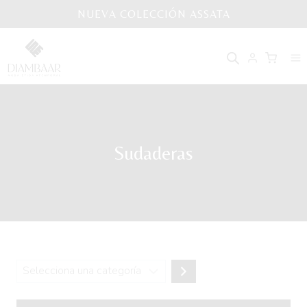
Saltar
NUEVA COLECCIÓN ASSATA
al
contenido
Sudaderas
Selecciona
una
categoría