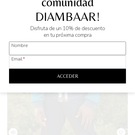
comunidad
opciones
DIAMBAAR!
se
pueden
Disfruta de un 10% de descuento
elegir
en tu próxima compra
en
la
Nombre
página
de
Email
*
producto
ACCEDER