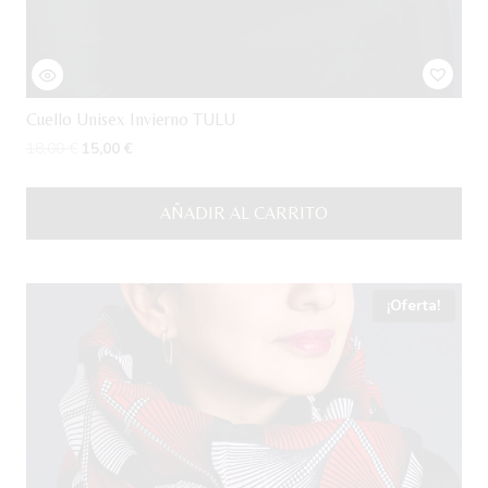
Cuello Unisex Invierno TULU
El
El
18,00
€
15,00
€
precio
precio
original
actual
AÑADIR AL CARRITO
era:
es:
18,00 €.
15,00 €.
¡Oferta!