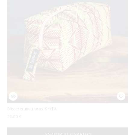
Neceser multiusos KEÏTA
20,00
€
AÑADIR AL CARRITO