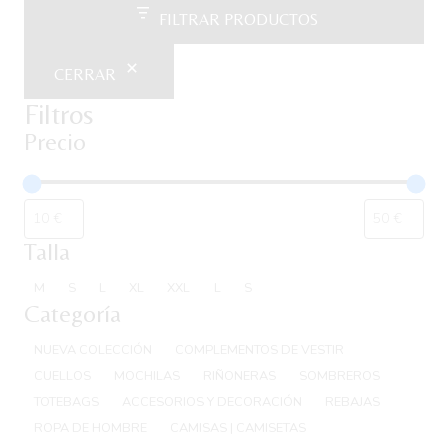
FILTRAR PRODUCTOS
CERRAR
Filtros
Precio
Talla
Talla
M
S
L
XL
XXL
L
S
Categoría
Categoría
NUEVA COLECCIÓN
COMPLEMENTOS DE VESTIR
CUELLOS
MOCHILAS
RIÑONERAS
SOMBREROS
TOTEBAGS
ACCESORIOS Y DECORACIÓN
REBAJAS
ROPA DE HOMBRE
CAMISAS | CAMISETAS