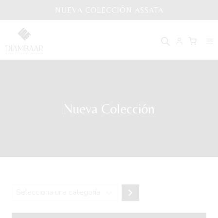
Saltar
NUEVA COLECCIÓN ASSATA
al
contenido
Nueva Colección
Selecciona
una
categoría