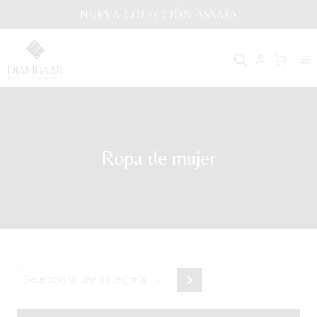
Saltar
NUEVA COLECCIÓN ASSATA
al
contenido
Ropa de mujer
Selecciona
una
categoría