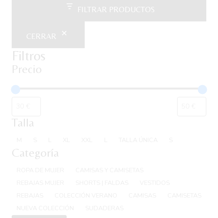
FILTRAR PRODUCTOS
CERRAR
Filtros
Precio
Talla
Talla
M
S
L
XL
XXL
L
TALLA ÚNICA
S
Categoría
Categoría
ROPA DE MUJER
CAMISAS Y CAMISETAS
REBAJAS MUJER
SHORTS | FALDAS
VESTIDOS
REBAJAS
COLECCIÓN VERANO
CAMISAS
CAMISETAS
NUEVA COLECCIÓN
SUDADERAS