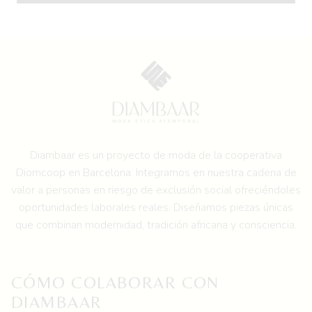
45,00 €.
30,00 €.
Este
producto
tiene
múltiples
variantes.
Las
opciones
se
pueden
Diambaar es un proyecto de moda de la
cooperativa
elegir
Diomcoop en Barcelona.
Integramos en nuestra cadena de
en
valor a personas en riesgo de exclusión social ofreciéndoles
la
oportunidades laborales reales. Diseñamos piezas únicas
página
que combinan modernidad, tradición africana y consciencia.
de
producto
CÓMO COLABORAR CON
DIAMBAAR