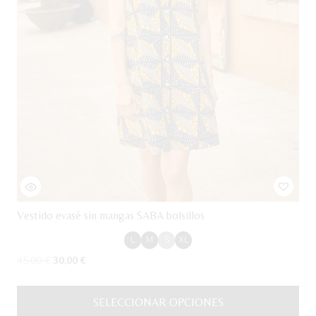
de
producto
Vestido evasé sin mangas SABA bolsillos
L
M
S
XL
El
El
45,00
€
30,00
€
precio
precio
original
actual
SELECCIONAR OPCIONES
era:
es: