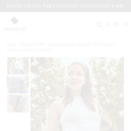
Saltar
S A 80€
NUEVA COLECCIÓN ASSATA
al
contenido
Inicio
/
Tienda Online
/
Complementos de vestir
/
Riñoneras
/
Riñonera Doble CHAINS