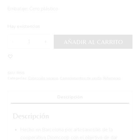
Embalaje: Cero plástico
Hay existencias
Riñonera
AÑADIR AL CARRITO
Doble
CHAINS
cantidad
SKU:
RIN5
Categorías:
Colección verano
,
Complementos de vestir
,
Riñoneras
Descripción
Descripción
Hecho en Barcelona por artesanos/as de la
cooperativa Diomcoop con el objetivo de dar