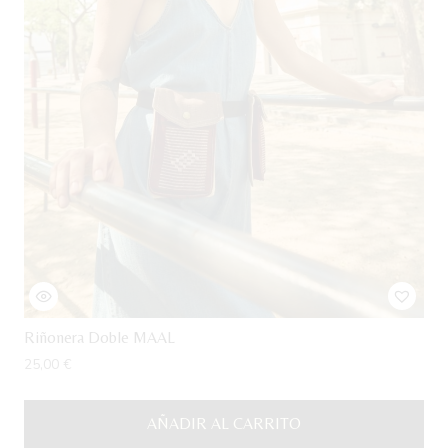
la
página
de
producto
Riñonera Doble MAAL
25,00
€
AÑADIR AL CARRITO