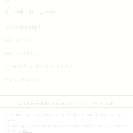
@diambaar_moda
ÁREA USUARIO
MI CUENTA
MIS PEDIDOS
CAMBIOS Y DEVOLUCIONES
PAGO SEGURO
©
Copyright
Diambaar
.
Aviso Legal
,
Política de
Privacidad
,
Política de Cookies
,
Declaración de
Utilizamos cookies para ofrecerte la mejor experiencia en nuestra
accesibilidad
y
Mapa del Sitio
. Desarrollo Web
web.
Puedes aprender más sobre qué cookies utilizamos o cambiarlas
por
Freelance Marketing Digital.
en los
ajustes
.