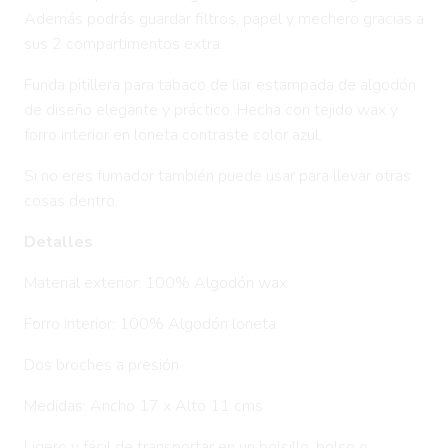
Además podrás guardar filtros, papel y mechero gracias a
sus 2 compartimentos extra.
Funda pitillera para tabaco de liar estampada de algodón
de diseño elegante y práctico. Hecha con tejido wax y
forro interior en loneta contraste color azul.
Si no eres fumador también puede usar para llevar otras
cosas dentro.
Detalles
Material exterior: 100% Algodón wax
Forro interior: 100% Algodón loneta
Dos broches a presión
Medidas: Ancho 17 x Alto 11 cms
Ligero y fácil de transportar en un bolsillo, bolso o