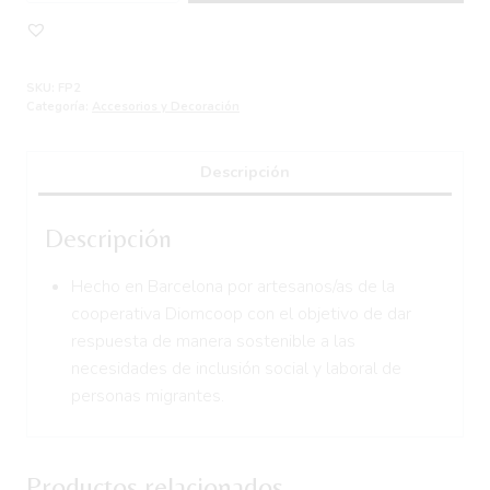
tabaco
multiusos
CHAINS
SKU:
FP2
cantidad
Categoría:
Accesorios y Decoración
Descripción
Descripción
Hecho en Barcelona por artesanos/as de la
cooperativa Diomcoop con el objetivo de dar
respuesta de manera sostenible a las
necesidades de inclusión social y laboral de
personas migrantes.
Productos relacionados