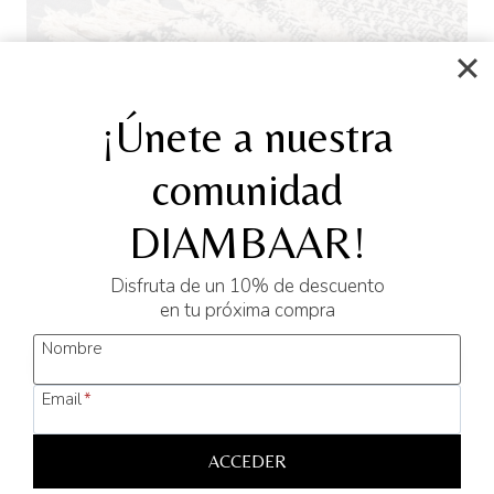
¡Únete a nuestra
Funda de cojín algodón/cremallera JEGUEMAR
comunidad
14,00
€
DIAMBAAR!
AÑADIR AL CARRITO
Disfruta de un 10% de descuento
en tu próxima compra
Nombre
Email
*
ACCEDER