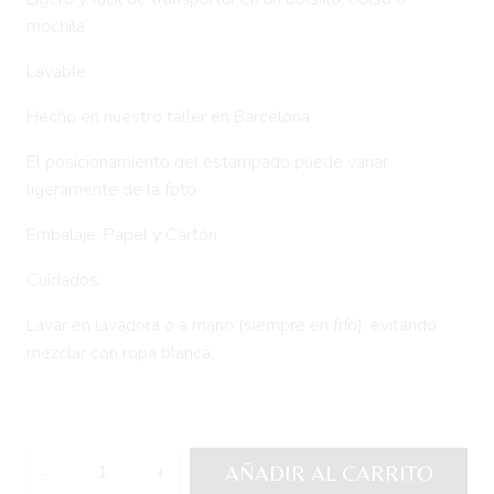
mochila
Lavable
Hecho en nuestro taller en Barcelona
El posicionamiento del estampado puede variar
ligeramente de la foto.
Embalaje: Papel y Cartón
Cuidados:
Lavar en lavadora o a mano (siempre en frío), evitando
mezclar con ropa blanca.
Funda
AÑADIR AL CARRITO
de