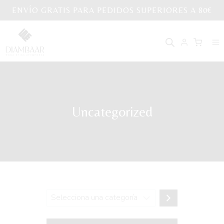
Saltar
ENVÍO GRATIS PARA PEDIDOS SUPERIORES A 80€
al
contenido
Uncategorized
Selecciona
una
categoría