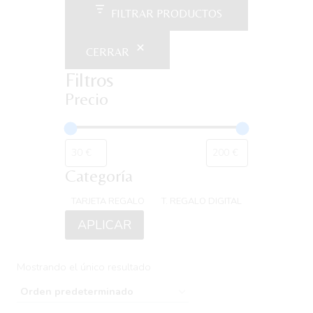
FILTRAR PRODUCTOS
CERRAR
Filtros
Precio
Categoría
Categoría
TARJETA REGALO
T. REGALO DIGITAL
APLICAR
Mostrando el único resultado