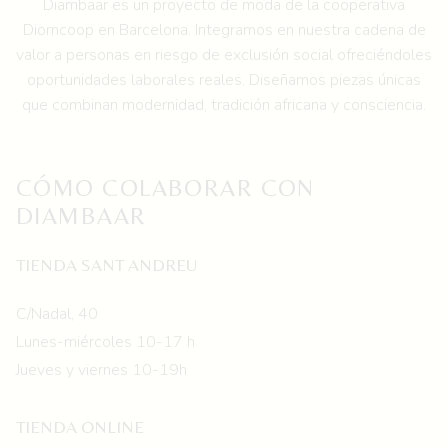
Diambaar es un proyecto de moda de la
cooperativa
elegir
Diomcoop en Barcelona.
Integramos en nuestra cadena de
en
valor a personas en riesgo de exclusión social ofreciéndoles
la
oportunidades laborales reales. Diseñamos piezas únicas
página
que combinan modernidad, tradición africana y consciencia.
de
producto
CÓMO COLABORAR CON
DIAMBAAR
TIENDA SANT ANDREU
C/Nadal, 40
Lunes-miércoles 10-17 h
Jueves y viernes 10-19h
TIENDA ONLINE