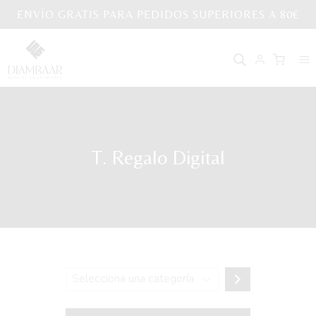
Saltar
ENVÍO GRATIS PARA PEDIDOS SUPERIORES A 80€
al
contenido
T. Regalo Digital
Selecciona
una
categoría