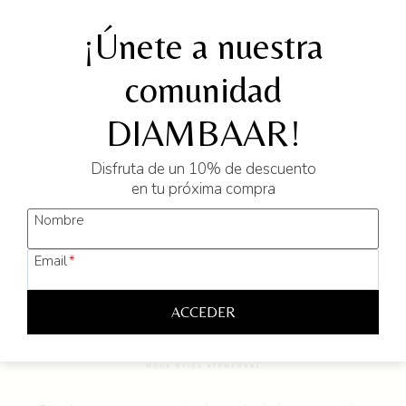
¡Únete a nuestra
comunidad
Tarjeta Regalo Digital
30
50
100
200
DIAMBAAR!
Rango
30,00
€
-
200,00
€
de
Disfruta de un 10% de descuento
precios:
en tu próxima compra
SELECCIONAR OPCIONES
desde
30,00 €
Nombre
Este
hasta
producto
200,00 €
Email
*
tiene
múltiples
variantes.
ACCEDER
Las
opciones
se
pueden